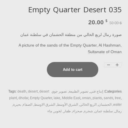
Empty Quarter Desert 035
20.00
$
50.00
$
صورة رمال لربع الخالي من منطقة الحشمان في سلطنة عمان
A picture of the sands of the Empty Quarter, Al Hashman,
Sultanate of Oman
Empty
Add to cart
Quarter
Desert
035
Categories:
إنتاج فني
,
تصوير الطبيعة
,
تصوير جوي
desert
,
desert
,
death
Tags:
quantity
plant
,
dhofar
,
Empty Quarter
,
lake
,
Middle East
,
oman
,
plants
,
sands
,
tree
,
water
,
الحشمان
,
الربع الخالي
,
الشرق الأوسط
,
الشرق الاوسط
,
الصفاء
,
بحيرة
,
رمال
,
سلطنة عمان
,
شجرة
,
صحراء
,
ظفار
,
لخوير
,
ماء