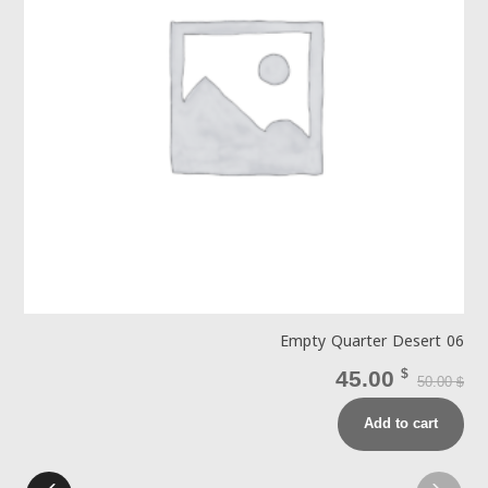
Empty Quarter Desert 06
ع
$
45.00
$
50.00
$
Add to cart
ed
00
 5