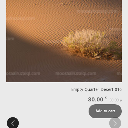
4
Empty Quarter Desert 016
30.00
$
50.00
$
$
Add to cart