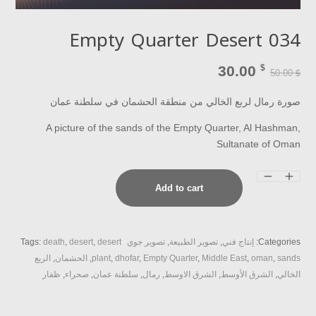
Empty Quarter Desert 034
30.00
$
50.00
$
صورة رمال لربع الخالي من منطقة الحشمان في سلطنة عمان
A picture of the sands of the Empty Quarter, Al Hashman,
Sultanate of Oman
Empty
Add to cart
Quarter
Desert
034
Categories:
إنتاج فني
,
تصوير الطبيعة
,
تصوير جوي
desert
,
desert
,
death
Tags:
quantity
sands
,
oman
,
Middle East
,
Empty Quarter
,
dhofar
,
plant
,
الحشمان
,
الربع
الخالي
,
الشرق الأوسط
,
الشرق الاوسط
,
رمال
,
سلطنة عمان
,
صحراء
,
ظفار