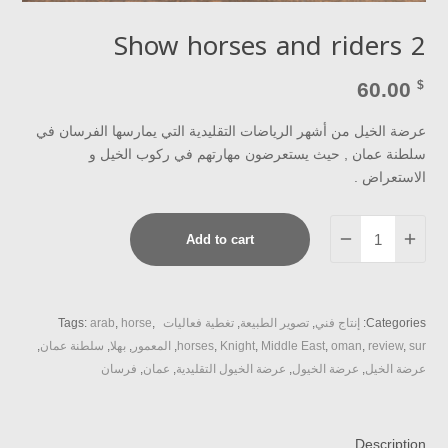
Show horses and riders 2
60.00
$
عرضة الخيل من أشهر الرياضات التقليدية التي يمارسها الفرسان في
سلطنة عمان , حيث يستعرضون مهارتهم في ركوب الخيل و
الاستعراض .
Show
Add to cart
horses
and
riders
2
Categories:
إنتاج فني
,
تصوير الطبيعة
,
تغطية فعاليات
,
horse
,
arab
Tags:
quantity
sur
,
review
,
oman
,
Middle East
,
Knight
,
horses
,
المعمور
,
بهلا
,
سلطنة عمان
,
عرضة الخيل
,
عرضة الخيول
,
عرضة الخيول التقليدية
,
عمان
,
فرسان
Description