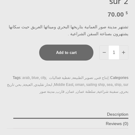
sur 2
70.00
$
تشتهر مدينة صور العمانية بتاريخها البحري ومينائها العريق حيث سكانها
يشتهرون بصناعة السفن الشراعية .
sur
Add to cart
2
quantity
Categories:
إنتاج فني
,
تصوير الطبيعة
,
تغطية فعاليات
,
city
,
blue
,
arab
Tags:
sur
,
ship
,
sea
,
sailing ship
,
oman
,
Middle East
,
ابحار تقليدي
,
العيجة
,
بحر
,
تاريخ
بحري
,
سفينة شراعية
,
سلطنة عمان
,
عمان
,
قارب
,
مدينة صور
Description
Reviews (0)