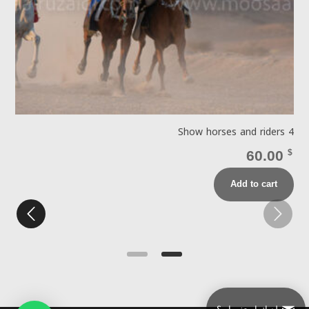
 4
Show horses and riders 4
$
60.00
$
Add to cart