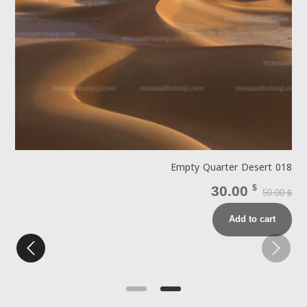
1
Empty Quarter Desert 018
30.00
$
50.00
$
$
Add to cart