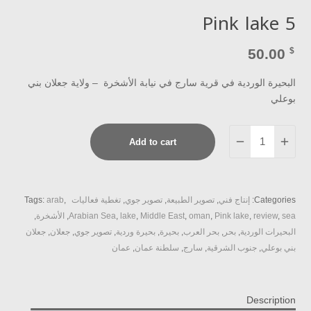
Pink lake 5
50.00
$
البحيرة الوردية في قرية سارج في نيابة الأشخرة – ولاية جعلان بني
بوعلي
Pink
Add to cart
lake
5
quantity
Categories:
إنتاج فني
,
تصوير الطبيعة
,
تصوير جوي
,
تغطية فعاليات
,
arab
Tags:
sea
,
review
,
Pink lake
,
oman
,
Middle East
,
lake
,
Arabian Sea
,
الأشخرة
,
البحيرات الوردية
,
بحر
,
بحر العرب
,
بحيرة
,
بحيرة وردية
,
تصوير جوي
,
جعلان
,
جعلان
بني بوعلي
,
جنوب الشرقية
,
سارج
,
سلطنة عمان
,
عمان
Description