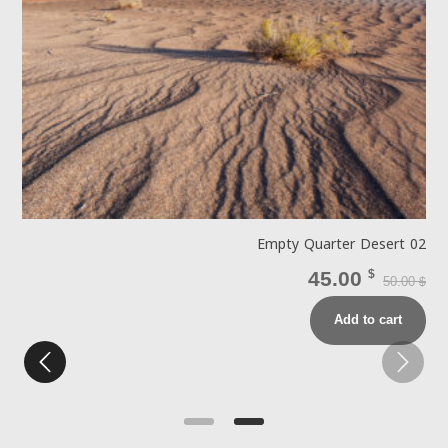
0
Empty Quarter Desert 02
45.00
$
50.00
$
$
Add to cart