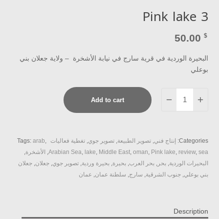
Pink lake 3
50.00
$
البحيرة الوردية في قرية سارج في نيابة الأشخرة – ولاية جعلان بني
بوعلي
Pink
Add to cart
lake
3
quantity
Categories:
إنتاج فني
,
تصوير الطبيعة
,
تصوير جوي
,
تغطية فعاليات
,
arab
Tags:
sea
,
review
,
Pink lake
,
oman
,
Middle East
,
lake
,
Arabian Sea
,
الأشخرة
,
البحيرات الوردية
,
بحر
,
بحر العرب
,
بحيرة
,
بحيرة وردية
,
تصوير جوي
,
جعلان
,
جعلان
بني بوعلي
,
جنوب الشرقية
,
سارج
,
سلطنة عمان
,
عمان
Description