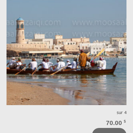
sur 4
70.00
$