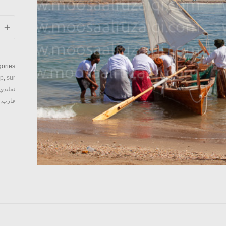
sur
7
ntity
ories:
ip
,
sur
تقليدي
قارب
,