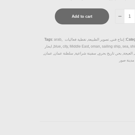
Add to cart
qua
Categ
إنتاج فني
,
تصوير الطبيعة
,
تغطية فعاليات
,
arab
Tags:
sh
,
sea
,
sailing ship
,
oman
,
Middle East
,
city
,
blue
,
ابحار
,
العيجة
,
بحر
,
تاريخ بحري
,
سفينة شراعية
,
سلطنة عمان
,
عمان
,
مدينة صور