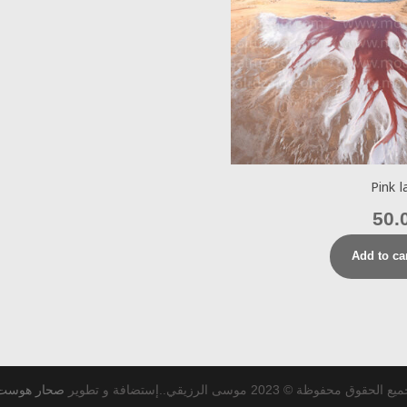
Pink l
50.
Add to ca
ع الحقوق محفوظة © 2023 موسى الرزيقي..إستضافة و تطوير
صحار هوست