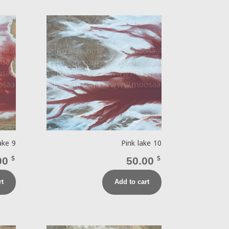
ake 9
Pink lake 10
00
$
50.00
$
rt
Add to cart