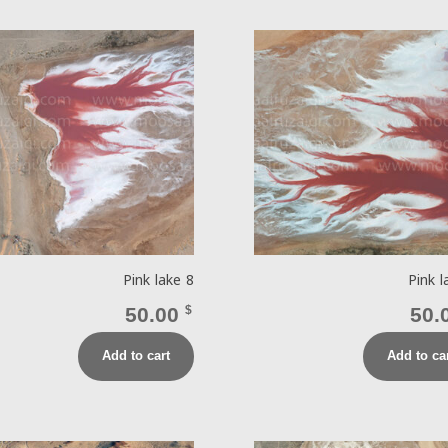
Pink lake 8
Pink l
50.00
$
50.
Add to cart
Add to ca