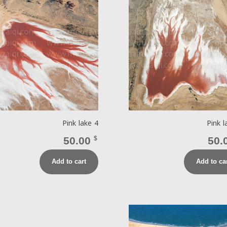
Pink lake 4
Pink l
50.00
$
50.
Add to cart
Add to ca