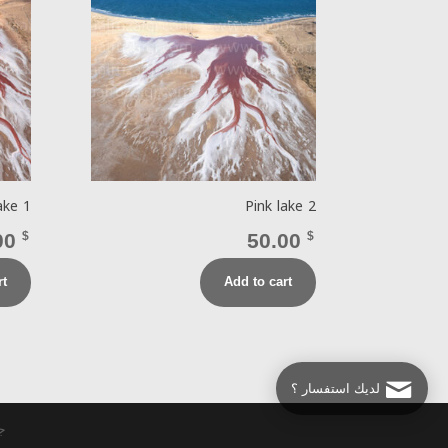
ake 1
Pink lake 2
00
$
50.00
$
rt
Add to cart
لديك استفسار ؟
جمي