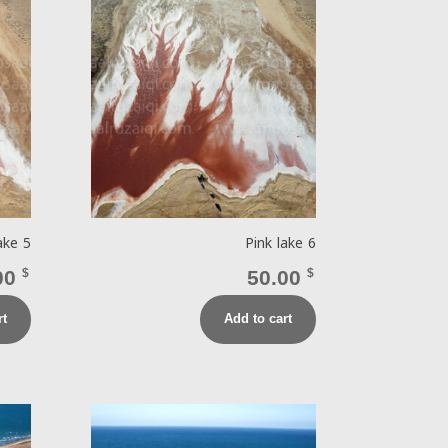
ake 5
Pink lake 6
00
$
50.00
$
rt
Add to cart