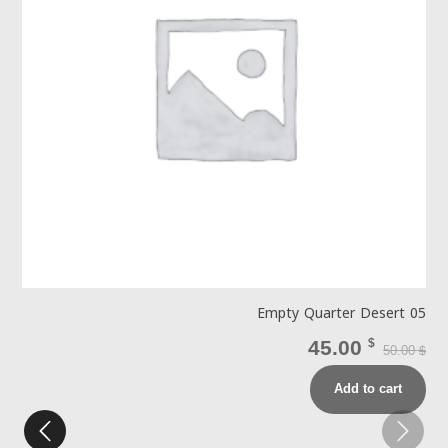
3
Empty Quarter Desert 05
45.00
$
50.00
$
$
Add to cart