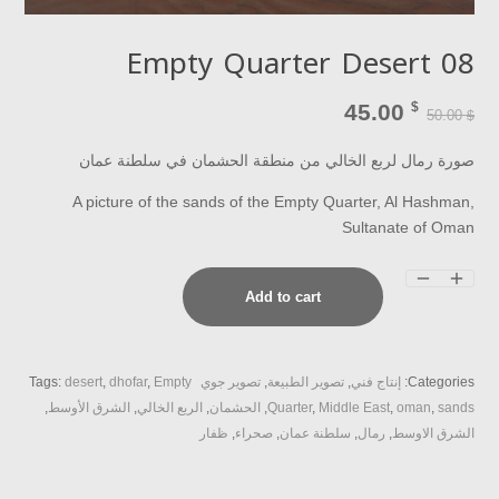
Empty Quarter Desert 08
45.00
$
50.00
$
صورة رمال لربع الخالي من منطقة الحشمان في سلطنة عمان
A picture of the sands of the Empty Quarter, Al Hashman,
Sultanate of Oman
Empty
Add to cart
Quarter
Desert
08
Categories:
إنتاج فني
,
تصوير الطبيعة
,
تصوير جوي
Empty
,
dhofar
,
desert
Tags:
quantity
sands
,
oman
,
Middle East
,
Quarter
,
الحشمان
,
الربع الخالي
,
الشرق الأوسط
,
الشرق الاوسط
,
رمال
,
سلطنة عمان
,
صحراء
,
ظفار