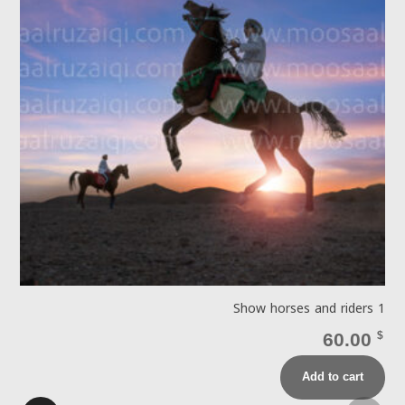
4
Show horses and riders 1
$
60.00
$
Add to cart