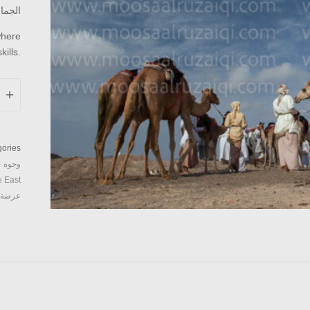
الجما
where
ills.
mels
acing
05
ntity
ories:
وجوه
e East
عرضة 