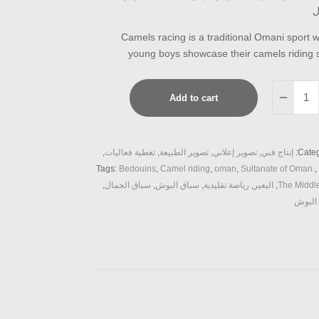
ل
Camels racing is a traditional Omani sport 
young boys showcase their camels riding sk
Ca
Add to cart
r
qua
Categ
إنتاج فني
,
تصوير إعلاني
,
تصوير الطبيعة
,
تغطية فعاليات
,
Tags:
Bedouins
,
Camel riding
,
oman
,
Sultanate of Oman.
,
The Middl
,
البعير
,
رياضة تقليدية
,
سباق البوش
,
سباق الجمال
,
البوش