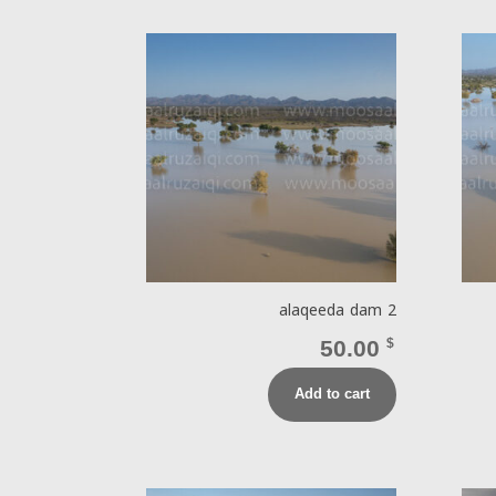
alaqeeda dam 2
50.00
$
Add to cart