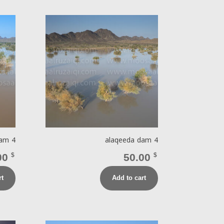
dam 4
alaqeeda dam 4
00
$
50.00
$
rt
Add to cart