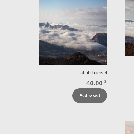
jabal shams 4
40.00
$
Add to cart