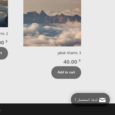
ams 2
00
$
jabal shams 3
rt
40.00
$
Add to cart
لديك استفسار ؟
جمي