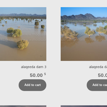
alaqeeda dam 3
alaqeeda 
50.00
$
50.
Add to cart
Add to ca