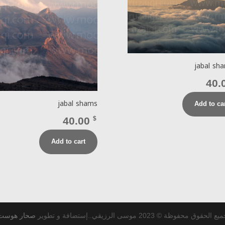
jabal sh
40.
jabal shams
Add to ca
40.00
$
Add to cart
ع الحقوق محفوظة © 2023 موسى الرزيقي..إستضافة و تطوير
صحار هوست