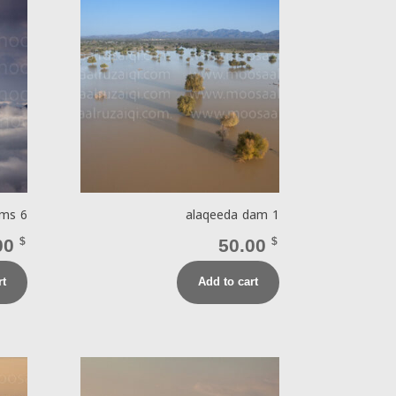
ams 6
alaqeeda dam 1
00
$
50.00
$
rt
Add to cart