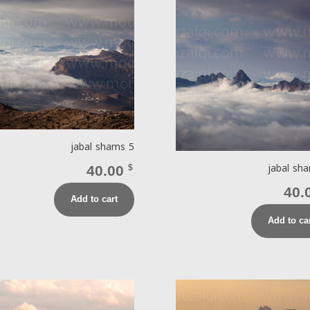
jabal shams 5
jabal sh
40.00
$
40.
Add to cart
Add to ca