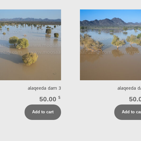
alaqeeda dam 3
alaqeeda 
50.00
$
50.
Add to cart
Add to ca