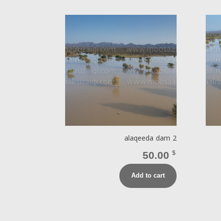
alaqeeda dam 2
50.00
$
Add to cart