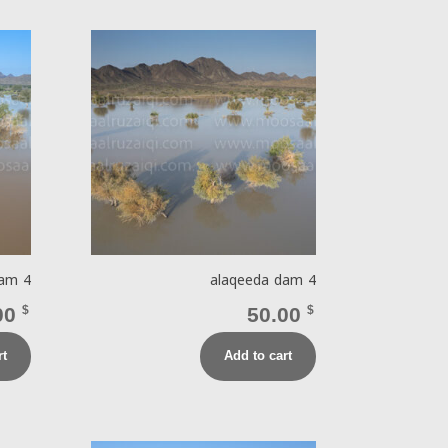
dam 4
alaqeeda dam 4
00
$
50.00
$
rt
Add to cart