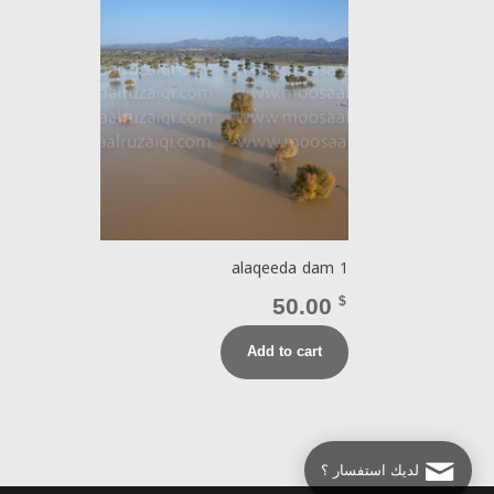
alaqeeda dam 1
50.00
$
Add to cart
لديك استفسار ؟