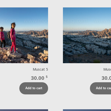
Muscat 5
Mus
30.00
$
30.
Add to cart
Add to ca