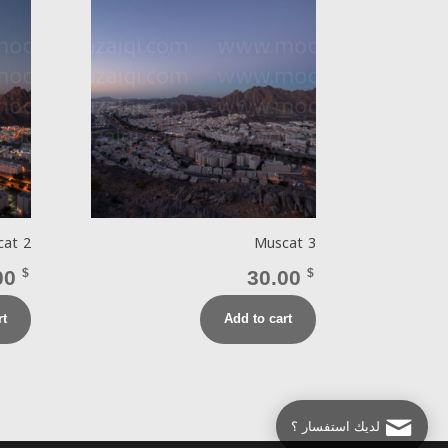
cat 2
Muscat 3
00
$
30.00
$
rt
Add to cart
لديك استفسار ؟