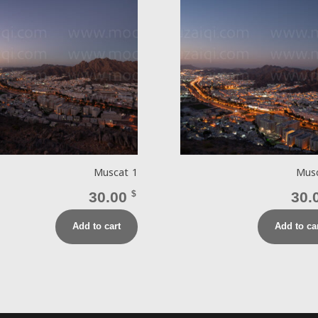
Muscat 1
Mus
30.00
$
30.
Add to cart
Add to ca