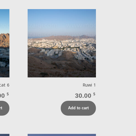
cat 6
Ruwi 1
00
$
30.00
$
rt
Add to cart